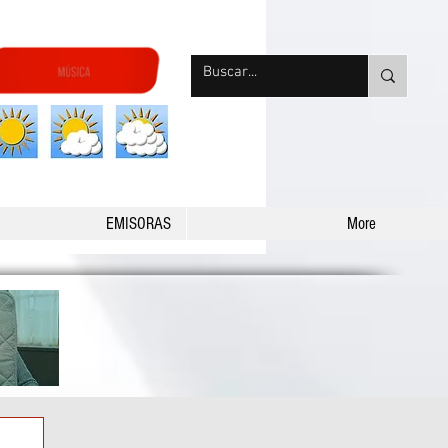
nqpradio
EMISORAS
More