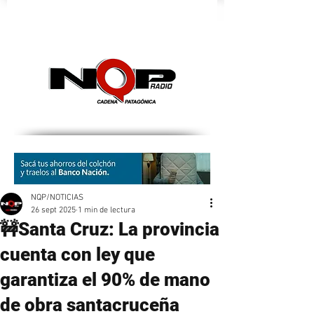
nqpradio
NQP/NOTICIAS
26 sept 2025
1 min de lectura
🚧Santa Cruz: La provincia
cuenta con ley que
garantiza el 90% de mano
de obra santacruceña