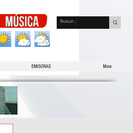
nqpradio
EMISORAS
More