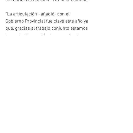
se refirió a la relación Provincia-comuna.
“La articulación –añadió- con el 
Gobierno Provincial fue clave este año ya 
que, gracias al trabajo conjunto estamos 
logrando llevar adelante proyectos de 
infraestructura que mejorara la calidad 
de vida de nuestros vecinos” y, en ese 
contexto, aprovechó que se encontraban 
varias autoridades provinciales para 
solicitarles que arbitren los medios para 
que la comuna pueda integrarse al 
interconectado nacional.
Al respecto descartó que el próximo 
aniversario “gracias a las gestiones” y a 
la “decisión política” de Claudio Vidal “se 
terminará lo que durante mucho tiempo 
fue utilizado sólo como un caballito de 