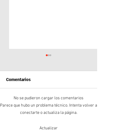
Comentarios
No se pudieron cargar los comentarios
Neuquén en la Mira: El
Crisis en la FIF
Parece que hubo un problema técnico. Intenta volver a
Conflicto Geopolítico Tras
Infantino Sobrevi
conectarte o actualiza la página.
el Acuerdo CALF Huawei
Boicot de la UEF
Actualizar