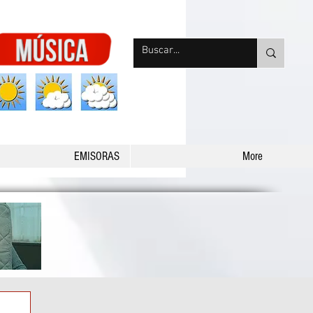
nqpradio
EMISORAS
More