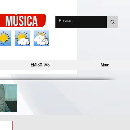
nqpradio
EMISORAS
More