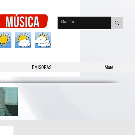
nqpradio
EMISORAS
More