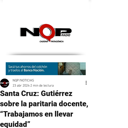
nqpradio
NQP/NOTICIAS
23 abr 2024
2 min de lectura
Santa Cruz: Gutiérrez
sobre la paritaria docente,
“Trabajamos en llevar
equidad”