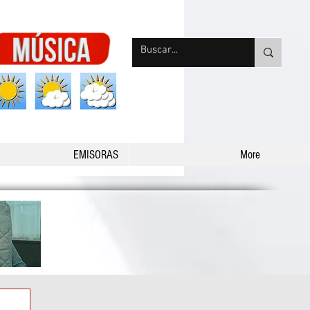
nqpradio
EMISORAS
More