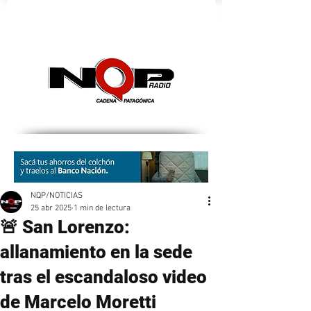
nqpradio
NQP/NOTICIAS
25 abr 2025
1 min de lectura
🚨 San Lorenzo:
allanamiento en la sede
tras el escandaloso video
de Marcelo Moretti