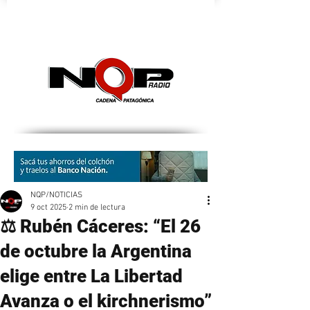
nqpradio
NQP/NOTICIAS
9 oct 2025
2 min de lectura
⚖️ Rubén Cáceres: “El 26
de octubre la Argentina
elige entre La Libertad
Avanza o el kirchnerismo”