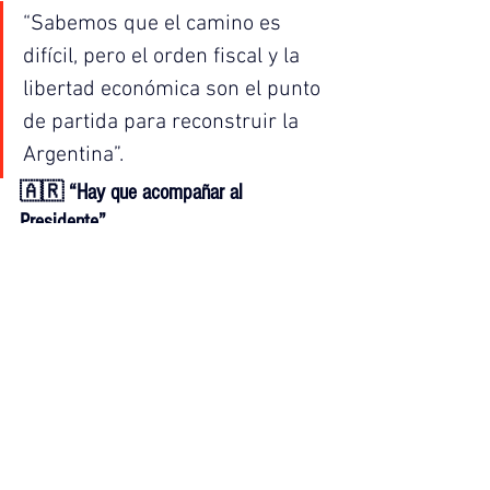
“Sabemos que el camino es 
difícil, pero el orden fiscal y la 
libertad económica son el punto 
de partida para reconstruir la 
Argentina”.
🇦🇷 
“Hay que acompañar al 
Presidente”
En el cierre, Cáceres hizo un llamado a 
respaldar al Gobierno Nacional en las 
próximas elecciones:
“El 26 de octubre se juega el 
futuro. Si La Libertad Avanza 
gana, la Argentina avanza. Si 
pierde, retrocede. Por eso voy a 
acompañar a los candidatos que 