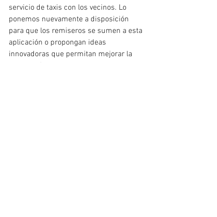
servicio de taxis con los vecinos. Lo 
ponemos nuevamente a disposición 
para que los remiseros se sumen a esta 
aplicación o propongan ideas 
innovadoras que permitan mejorar la 
vinculación, para ofrecer un mejor 
servicio a nuestros vecinos y vecinas”. 
Estuvieron también presentes en la 
entrega el legislador Matías Lapadula; 
los concejales Jonatan Bogado, 
Alejandra Arce y Florencia Vargas; los 
concejales (mandato cumplido) Laly 
Mora, Cintia Susñar, Pablo LLancapani, 
Javier Calisaya y Hugo Martínez; el 
director general de Coordinación, Matías 
Bucci; referentes del gremio SUPETAX; 