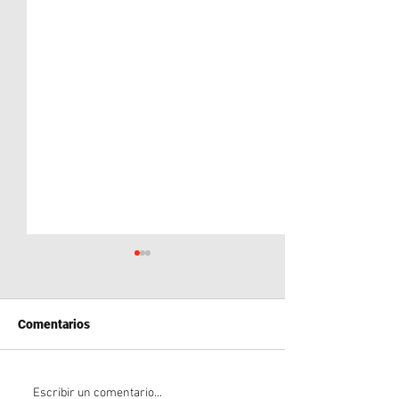
Comentarios
Neuquén en la Mira: El
Crisis en la FIF
Escribir un comentario...