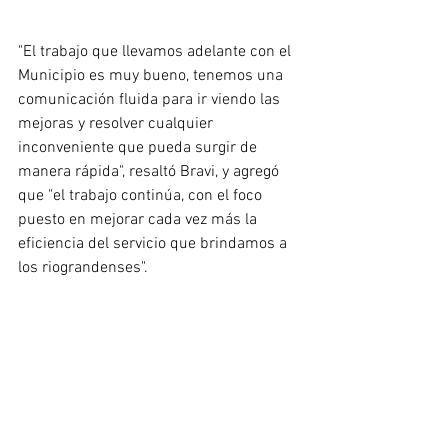
"El trabajo que llevamos adelante con el 
Municipio es muy bueno, tenemos una 
comunicación fluida para ir viendo las 
mejoras y resolver cualquier 
inconveniente que pueda surgir de 
manera rápida", resaltó Bravi, y agregó 
que "el trabajo continúa, con el foco 
puesto en mejorar cada vez más la 
eficiencia del servicio que brindamos a 
los riograndenses". 
Cabe destacar que, actualmente, la 
empresa Santa Elena, prestataria del 
servicio de recolección de residuos en la 
ciudad de Río Grande, cuenta con 20 
camiones compactadores, 6 volcadores, 