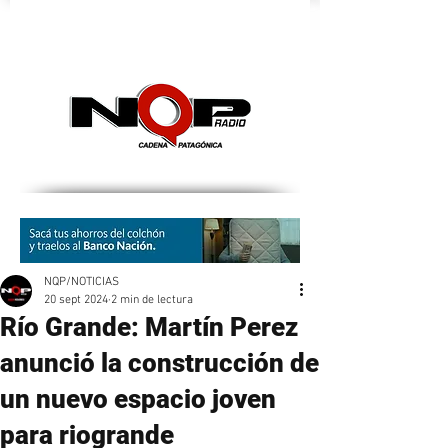
nqpradio
NQP/NOTICIAS
20 sept 2024
2 min de lectura
Río Grande: Martín Perez
anunció la construcción de
un nuevo espacio joven
para riogrande