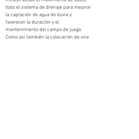
todo el sistema de drenaje para mejorar 
la captación de agua de lluvia y 
favorecer la duración y el 
mantenimiento del campo de juego. 
Como así también la colocación de una 
nueva alfombra de césped sintético que 
se compró a la empresa Forbex, quienes 
además nos brindaron los detalles de 
cuáles eran las características que 
debía tener todo el sistema de drenaje 
acorde a la alfombra que se iba a 
colocar. Esto, a su vez, dio pie a 
cumplimentar todos los requisitos que 
requería la homologación de FIFA", 
indicó. Por último, señaló que "previo a 
la certificación, el campo pasó por las 
inspecciones correspondientes para su 
homologación, que implicó testeos y 