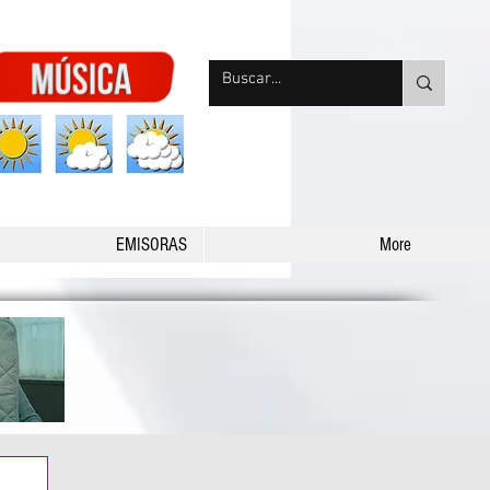
nqpradio
EMISORAS
More