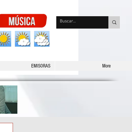
nqpradio
EMISORAS
More