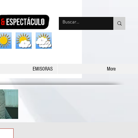
nqpradio
EMISORAS
More