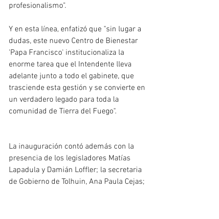
profesionalismo". 
Y en esta línea, enfatizó que "sin lugar a 
dudas, este nuevo Centro de Bienestar 
'Papa Francisco' institucionaliza la 
enorme tarea que el Intendente lleva 
adelante junto a todo el gabinete, que 
trasciende esta gestión y se convierte en 
un verdadero legado para toda la 
comunidad de Tierra del Fuego".
La inauguración contó además con la 
presencia de los legisladores Matías 
Lapadula y Damián Loffler; la secretaria 
de Gobierno de Tolhuin, Ana Paula Cejas; 
la concejala de Ushuaia, Daiana 
Freiberger; los concejales de Río Grande 
Alejandra Arce, Jonatan Bogado y 