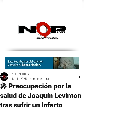
nqpradio
NQP/NOTICIAS
12 dic 2025
1 min de lectura
🎤 Preocupación por la
salud de Joaquín Levinton
tras sufrir un infarto