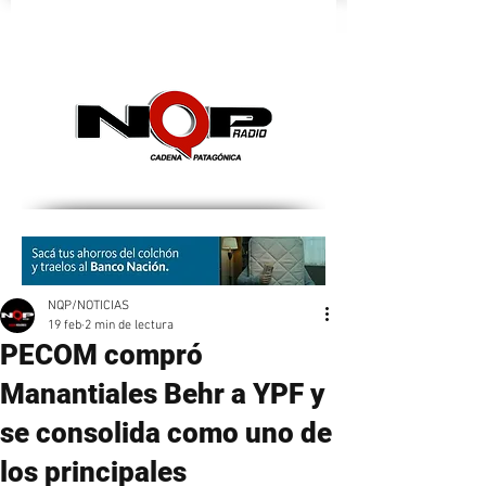
nqpradio
NQP/NOTICIAS
19 feb
2 min de lectura
PECOM compró
Manantiales Behr a YPF y
se consolida como uno de
los principales