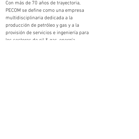
Con más de 70 años de trayectoria, 
PECOM se define como una empresa 
multidisciplinaria dedicada a la 
producción de petróleo y gas y a la 
provisión de servicios e ingeniería para 
los sectores de oil & gas, energía 
eléctrica y minería, con más de 5.000 
empleados y presencia regional en 
Brasil y Colombia.
La adquisición de Manantiales Behr 
consolida su posicionamiento en la 
Cuenca del Golfo San Jorge y refuerza 
su apuesta por el crecimiento en el 
segmento convencional del upstream 
argentino.
POLÍTICA & ECONOMÍA
ACTUALIDAD
ACTUALIDAD - MOVIL