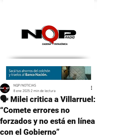
nqpradio
NQP/NOTICIAS
8 ene 2025
2 min de lectura
🗣️ Milei critica a Villarruel:
“Comete errores no
forzados y no está en línea
con el Gobierno”