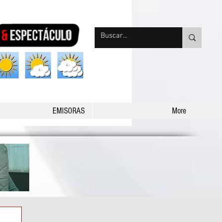
nqpradio
EMISORAS
More