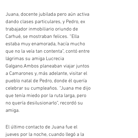
Un amor que avanzaba con entusiasmo
Juana, docente jubilada pero aún activa 
dando clases particulares, y Pedro, ex 
trabajador inmobiliario oriundo de 
Carhué, se mostraban felices. “Ella 
estaba muy enamorada, hacía mucho 
que no la veía tan contenta”, contó entre 
lágrimas su amiga Lucrecia 
Galgano.Ambos planeaban viajar juntos 
a Camarones y, más adelante, visitar el 
pueblo natal de Pedro, donde él quería 
celebrar su cumpleaños. “Juana me dijo 
que tenía miedo por la ruta larga, pero 
no quería desilusionarlo”, recordó su 
amiga.
La desaparición que conmueve a Chubut
El último contacto de Juana fue el 
jueves por la noche, cuando llegó a la 