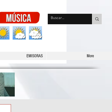
nqpradio
EMISORAS
More