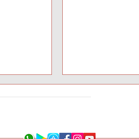
la Mira: El
Messi a un paso del históri