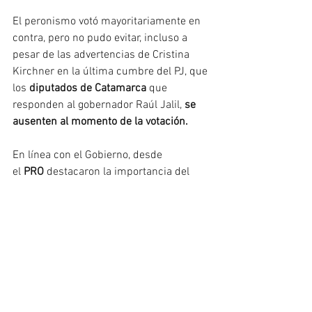
El peronismo votó mayoritariamente en 
contra, pero no pudo evitar, incluso a 
pesar de las advertencias de Cristina 
Kirchner en la última cumbre del PJ, que 
los 
diputados de Catamarca
 que 
responden al gobernador Raúl Jalil, 
se 
ausenten al momento de la votación.
En línea con el Gobierno, desde 
el 
PRO 
destacaron la importancia del 
acuerdo con el FMI para llevar calma a 
los mercados y para fortalecer las 
reservas del Banco Central. “
Nosotros 
sabemos en carne propia lo que 
significa que te quieran 
desestabilizar
 un gobierno, vivimos en 
carne propia el cisne negro de los 
mercados. Sabemos que cuando te 