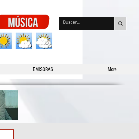
nqpradio
EMISORAS
More