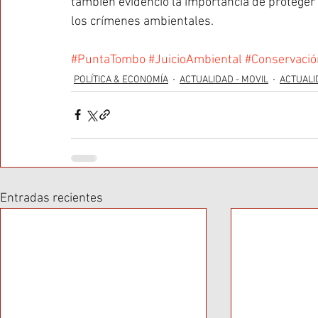
también evidenció la importancia de proteger 
los crímenes ambientales.
#PuntaTombo
#JuicioAmbiental
#Conservació
POLÍTICA & ECONOMÍA
ACTUALIDAD - MOVIL
ACTUALI
Entradas recientes