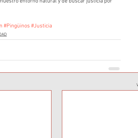
nuestro entorno natural y de buscar justicia por 
n
#Pingüinos
#Justicia
DAD