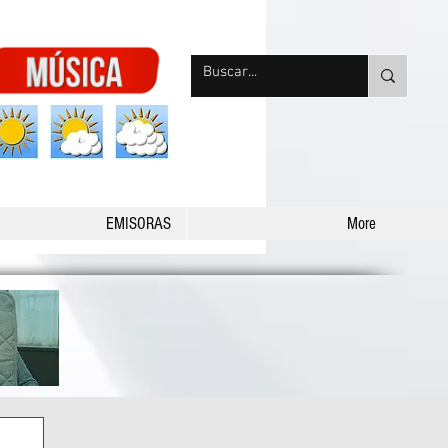
nqpradio
EMISORAS
More