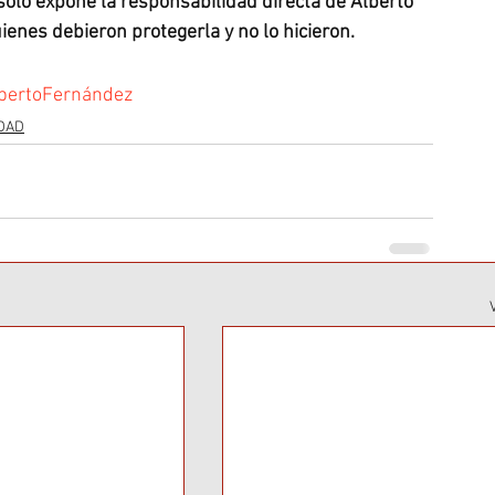
solo expone la responsabilidad directa de Alberto 
enes debieron protegerla y no lo hicieron.
bertoFernández
DAD