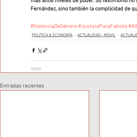
más altos niveles de poder. Su testimonio no 
Fernández, sino también la complicidad de qui
#ViolenciaDeGénero
#JusticiaParaFabiola
#Al
POLÍTICA & ECONOMÍA
ACTUALIDAD - MOVIL
ACTUALI
Entradas recientes