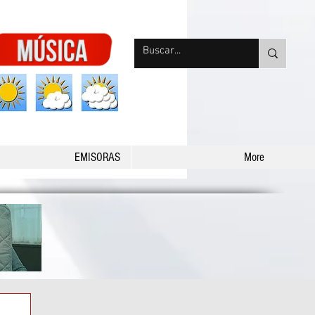
nqpradio
EMISORAS
More