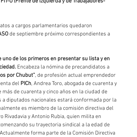
 
FIT-U (Frente de Izquierda y de Trabajadores- 
datos a cargos parlamentarios quedaron 
ASO
 de septiembre próximo correspondientes a 
 uno de los primeros en presentar su lista y en 
ciedad. 
Encabeza la nómina de precandidatos a 
os por Chubut”
, de profesión actual emprendedor 
denta del 
PICh
, Andrea Toro, abogada de cuarenta y 
 más de cuarenta y cinco años en la ciudad de 
s a diputados nacionales estará conformada por la 
almente es miembro de la comisión directiva del 
 Rivadavia y Antonio Rubia, quien milita en 
comenzando su trayectoria sindical a la edad de 
 Actualmente forma parte de la Comisión Directiva 