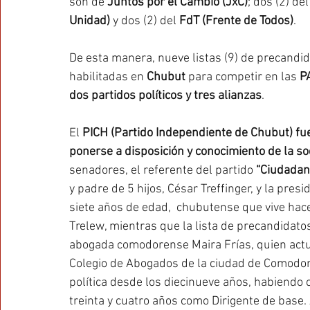
son de 
Juntos por el Cambio (JxC)
; dos (2) del
Unidad)
 y dos (2) del
 FdT (Frente de Todos)
.
De esta manera, nueve listas (9) de precandi
habilitadas en 
Chubut
 para competir en las 
P
dos partidos políticos y tres alianzas
.
El 
PICH (Partido Independiente de Chubut) fue
ponerse a disposición y conocimiento de la so
senadores, el referente del partido 
“Ciudadan
y padre de 5 hijos, César Treffinger, y la presi
siete años de edad,  chubutense que vive hace
Trelew, mientras que la lista de precandidato
abogada comodorense Maira Frías, quien actu
Colegio de Abogados de la ciudad de Comodoro
política desde los diecinueve años, habiendo 
treinta y cuatro años como Dirigente de base.