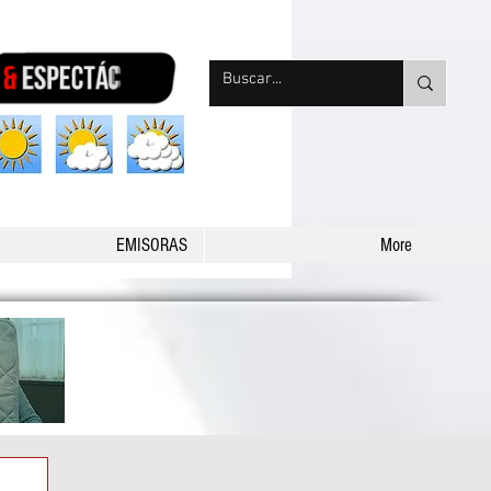
nqpradio
EMISORAS
More