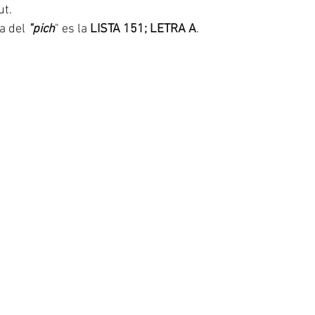
ut.
ta del 
"pich
" es la 
LISTA 151; LETRA A
.