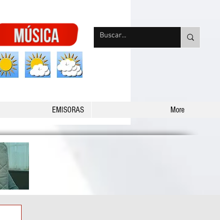
nqpradio
EMISORAS
More