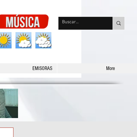
nqpradio
EMISORAS
More