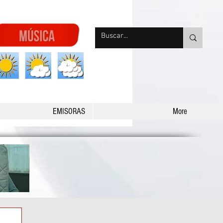
nqpradio
EMISORAS
More