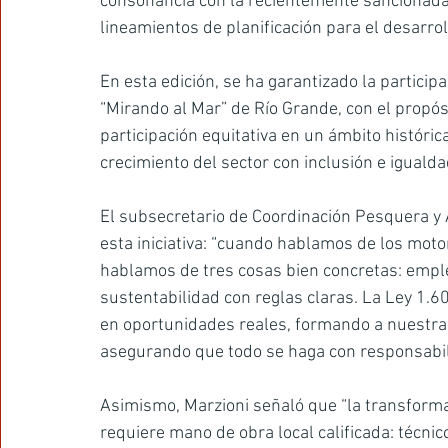
consonancia con la recientemente sancionada L
lineamientos de planificación para el desarrol
En esta edición, se ha garantizado la particip
“Mirando al Mar” de Río Grande, con el propós
participación equitativa en un ámbito históri
crecimiento del sector con inclusión e iguald
El subsecretario de Coordinación Pesquera y A
esta iniciativa: “cuando hablamos de los motor
hablamos de tres cosas bien concretas: emple
sustentabilidad con reglas claras. La Ley 1.
en oportunidades reales, formando a nuestra g
asegurando que todo se haga con responsabili
Asimismo, Marzioni señaló que “la transforma
requiere mano de obra local calificada: técnic