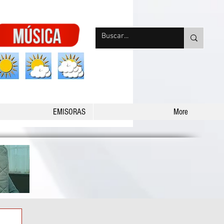
nqpradio
EMISORAS
More