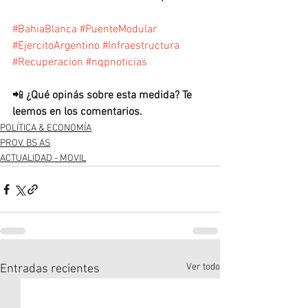
#BahiaBlanca
#PuenteModular
#EjercitoArgentino
#Infraestructura
#Recuperacion
#nqpnoticias
📲 
¿Qué opinás sobre esta medida? Te 
leemos en los comentarios.
POLÍTICA & ECONOMÍA
PROV. BS AS
ACTUALIDAD - MOVIL
Ver todo
Entradas recientes