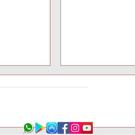
la Mira: El
Messi a un paso del históri
opolítico Tras el
millar de goles ¿Podrá