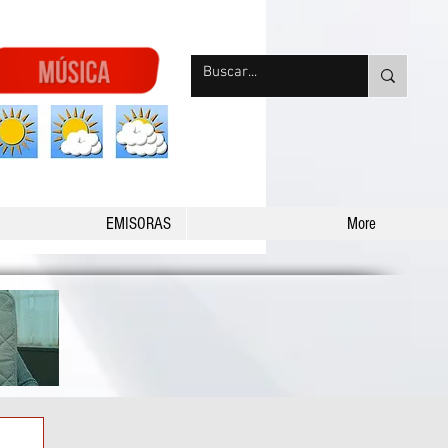
nqpradio
EMISORAS
More