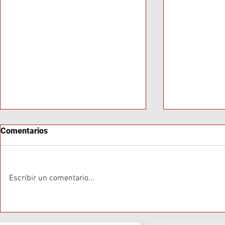
Comentarios
Escribir un comentario...
Baja Convocatoria en Marcha
Neuquén en 
Frente al Congreso
Conflicto Ge