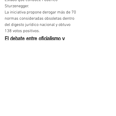
Estado que conduce Federico 
Sturzenegger.
La iniciativa propone derogar más de 70 
normas consideradas obsoletas dentro 
del digesto jurídico nacional y obtuvo 
138 votos positivos.
El debate entre oficialismo y 
oposición
Desde La Libertad Avanza defendieron la 
reforma al sostener que busca terminar 
con subsidios mal asignados y avanzar 
hacia un sistema energético más 
sostenible y focalizado.
El diputado Facundo Correa Llano 
aseguró que el objetivo es corregir 
“distorsiones y privilegios” acumulados 
durante años.
Por su parte, sectores opositores 