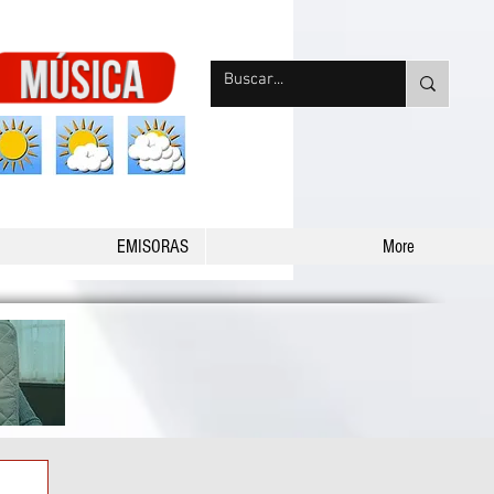
nqpradio
EMISORAS
More