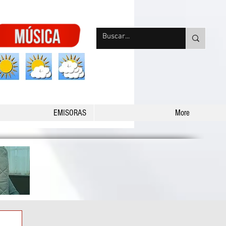
nqpradio
EMISORAS
More