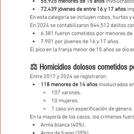
55.925 menores de 15 años
 involucrados
72.439 jóvenes de entre 16 y 17 años
 im
En esta categoría se incluyen robos, hurtos y 
En 2024 se contabilizaron 844.512 delitos cont
6.381 fueron cometidos por menores de 
7.901 por jóvenes de 16 y 17 años.
El pico en la franja menor de 15 años se dio 
⚖️ Homicidios dolosos cometidos p
Entre 2017 y 2024 se registraron:
118 menores de 14 años
 involucrados e
107 varones.
10 mujeres.
1 caso sin especificación de género.
En la mayoría de los casos, los crímenes fue
Arma blanca (40%).
Arma de fuego (39%).