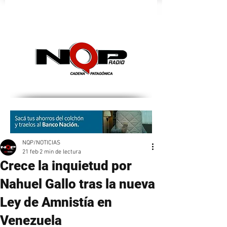
nqpradio
NQP/NOTICIAS
21 feb
2 min de lectura
Crece la inquietud por
Nahuel Gallo tras la nueva
Ley de Amnistía en
Venezuela