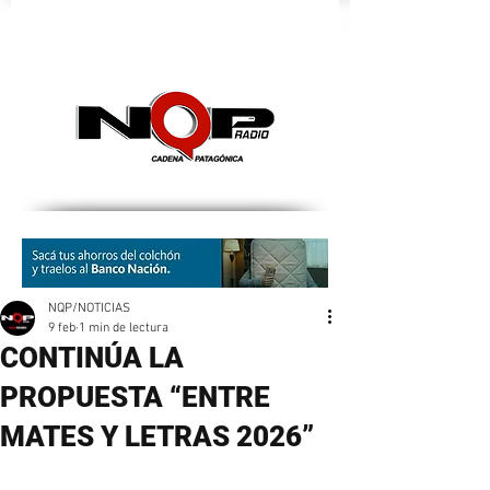
nqpradio
NQP/NOTICIAS
9 feb
1 min de lectura
CONTINÚA LA
PROPUESTA “ENTRE
MATES Y LETRAS 2026”