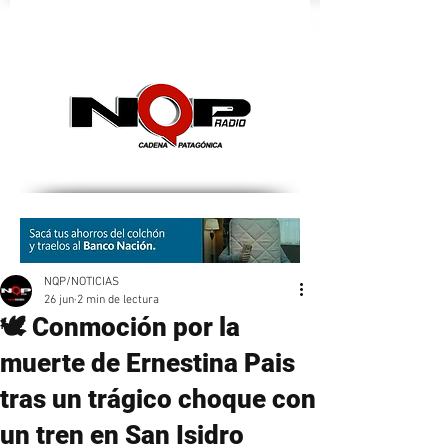
nqpradio
NQP/NOTICIAS
26 jun
2 min de lectura
🕊️ Conmoción por la
muerte de Ernestina Pais
tras un trágico choque con
un tren en San Isidro