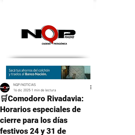
nqpradio
NQP/NOTICIAS
16 dic 2025
1 min de lectura
🛒Comodoro Rivadavia:
Horarios especiales de
cierre para los días
festivos 24 y 31 de