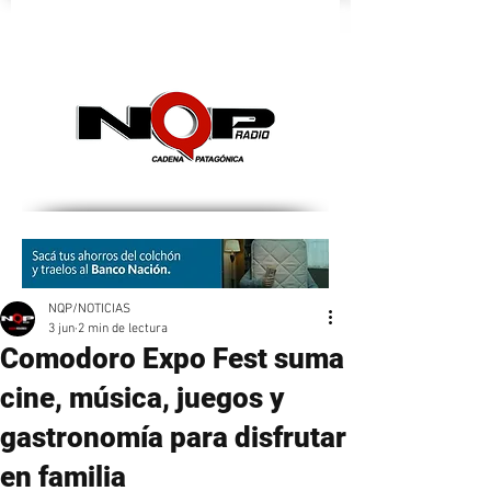
nqpradio
NQP/NOTICIAS
3 jun
2 min de lectura
Comodoro Expo Fest suma
cine, música, juegos y
gastronomía para disfrutar
en familia