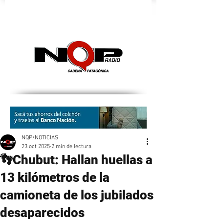
nqpradio
NQP/NOTICIAS
23 oct 2025
2 min de lectura
👣Chubut: Hallan huellas a
13 kilómetros de la
camioneta de los jubilados
desaparecidos