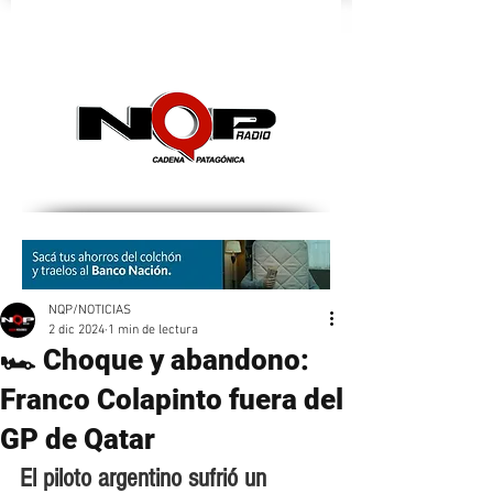
nqpradio
NQP/NOTICIAS
2 dic 2024
1 min de lectura
🏎️ Choque y abandono:
Franco Colapinto fuera del
GP de Qatar
El piloto argentino sufrió un 