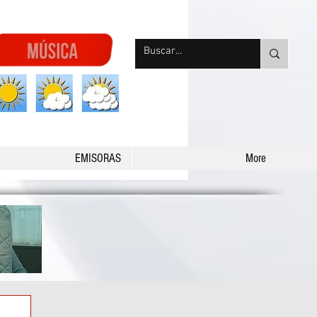
nqpradio
EMISORAS
More