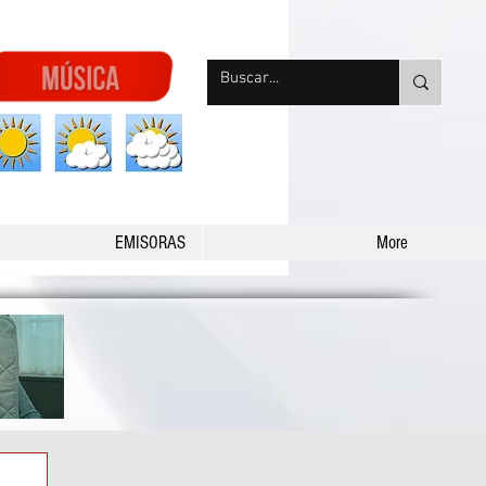
nqpradio
EMISORAS
More